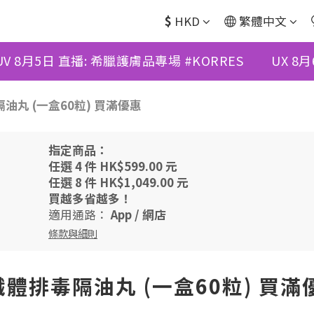
$
HKD
繁體中文
UV 8月5日 直播: 希臘護膚品專場 #KORRES
UX 8
毒隔油丸 (一盒60粒) 買滿優惠
指定商品：
任選 4 件 HK$599.00 元
任選 8 件 HK$1,049.00 元
買越多省越多！
適用通路：
App
/
網店
條款與細則
黃果纖體排毒隔油丸 (一盒60粒) 買滿