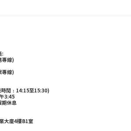
:
務專線)
繫專線)
:
時間﹕14:15至15:30)
午3:45
假期休息
業大廈4樓B1室