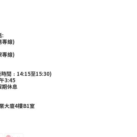
:
務專線)
繫專線)
:
時間﹕14:15至15:30)
午3:45
假期休息
業大廈4樓B1室