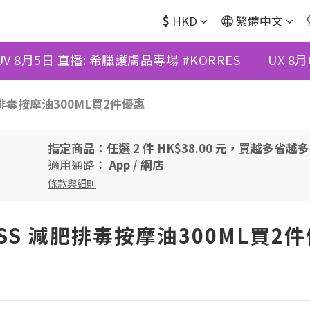
$
HKD
繁體中文
UV 8月5日 直播: 希臘護膚品專場 #KORRES
UX 8
減肥排毒按摩油300ML買2件優惠
指定商品：任選 2 件 HK$38.00 元，買越多省越
適用通路：
App
/
網店
條款與細則
WISS 減肥排毒按摩油300ML買2