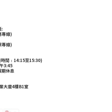
:
務專線)
繫專線)
:
時間﹕14:15至15:30)
午3:45
假期休息
業大廈4樓B1室