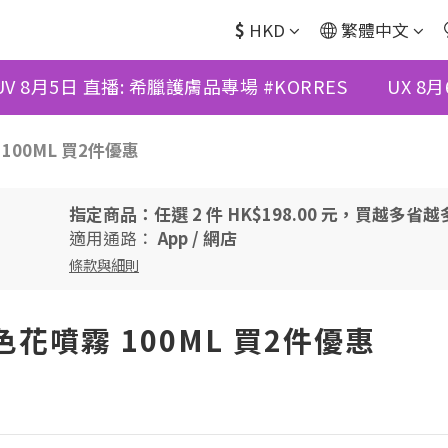
$
HKD
繁體中文
UV 8月5日 直播: 希臘護膚品專場 #KORRES
UX 8
霧 100ML 買2件優惠
指定商品：任選 2 件 HK$198.00 元，買越多省越
適用通路：
App
/
網店
條款與細則
國7色花噴霧 100ML 買2件優惠