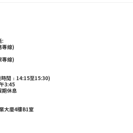
:
務專線)
繫專線)
:
時間﹕14:15至15:30)
午3:45
假期休息
業大廈4樓B1室