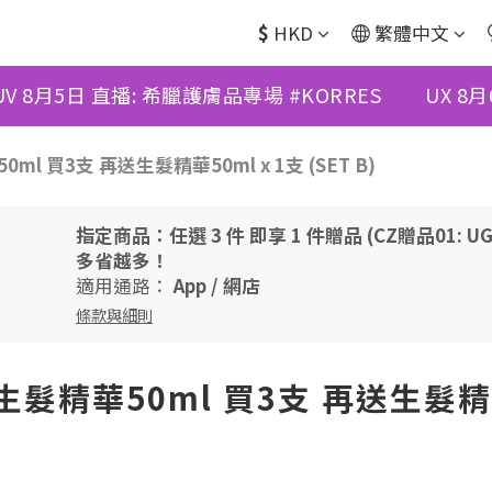
$
HKD
繁體中文
UV 8月5日 直播: 希臘護膚品專場 #KORRES
UX 8
50ml 買3支 再送生髮精華50ml x 1支 (SET B)
指定商品：任選 3 件 即享 1 件贈品 (CZ贈品01: UG 
多省越多！
適用通路：
App
/
網店
條款與細則
E 生髮精華50ml 買3支 再送生髮精華5