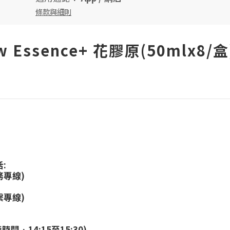
條款與細則
Maw Essence+ 花膠原(50mlx8
:
務專線)
繫專線)
:
時間﹕14:15至15:30)