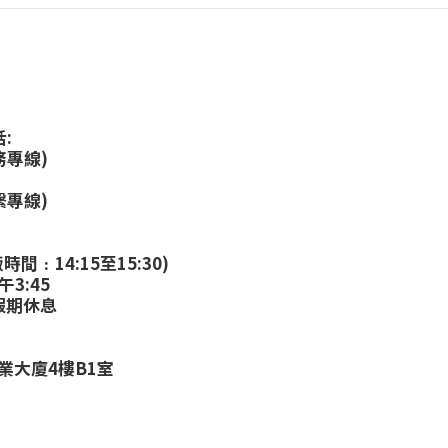
:
務專線)
繫專線)
:
時間﹕14:15至15:30)
午3:45
假期休息
業大廈4樓B1室